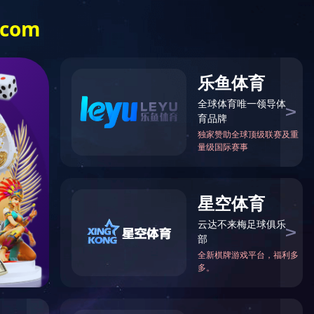
平台入口
招贤纳士
网站管理
今地位：
星空平台入口_星空(中国)
>
星空平台入口_星空(中国) banner