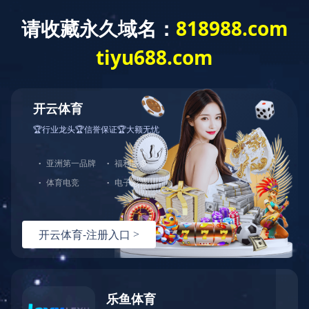
星空平台入口
星空平台入口_星
企业概况
工程业绩
星空平台入口_星
空(中国)
网站地图
空(中国) banner
平台监管
网站地图
星空平台入口_星
企业概况
公司介绍