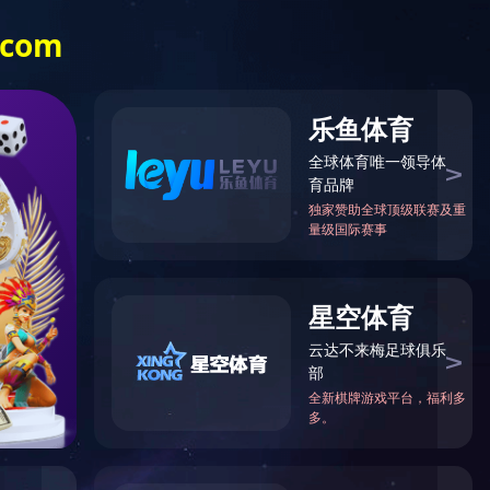
平台入口
招贤纳士
网站管理