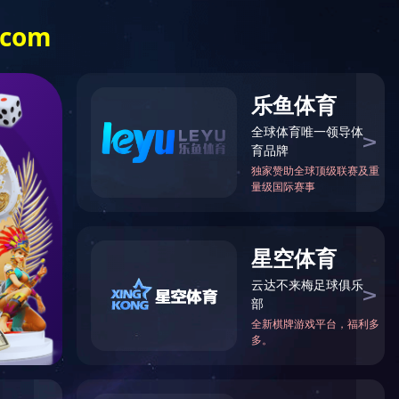
平台入口
招贤纳士
网站管理