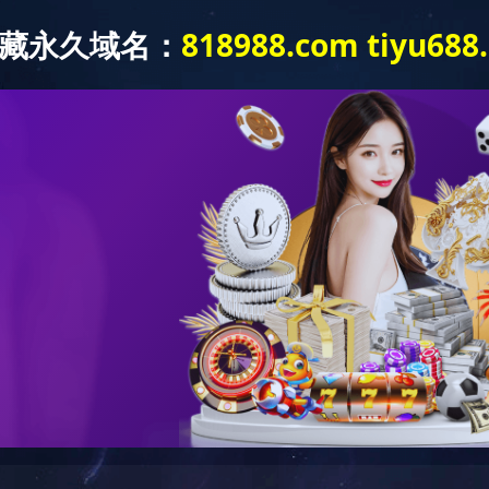
业绩
企业荣誉
新闻资讯
星空
鹤岗云山石墨大矿选煤市政工程
收入： 编辑：济南远达 发布消息时光：2030年08月14日
+
.
-