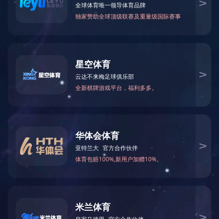
凝心聚
[2026-05-09]
定格奋
[2026-05-09]
星空平
[2026-05-09]
同筑廉
[2026-05-09]
星空平
[2026-05-09]
星空平
[2026-05-09]
星空平
[2026-05-09]
“执尺
[2026-05-09]
深植五
[2026-05-09]
弘扬五
[2026-05-09]